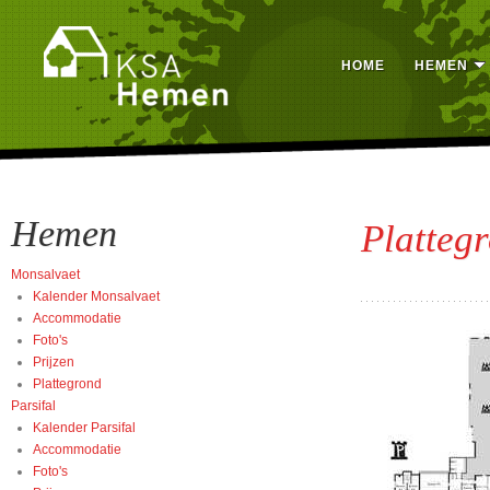
HOME
HEMEN
Hemen
Platteg
Monsalvaet
Kalender Monsalvaet
Accommodatie
Foto's
Prijzen
Plattegrond
Parsifal
Kalender Parsifal
Accommodatie
Foto's