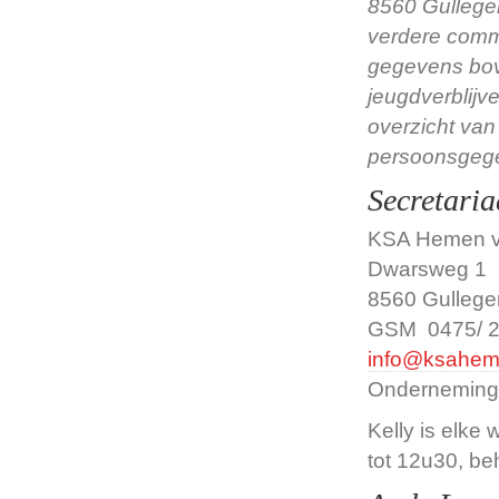
8560 Gullege
verdere commu
gegevens bov
jeugdverblijv
overzicht van
persoonsgege
Secretaria
KSA Hemen 
Dwarsweg 1
8560 Gulleg
GSM 0475/ 2
info@ksahem
Onderneming
Kelly is elke
tot 12u30, be