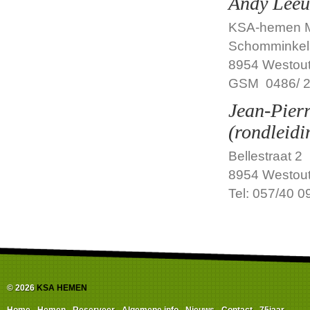
Andy Leeu
KSA-hemen Mon
Schomminkels
8954 Westout
GSM 0486/ 2
Jean-Pier
(rondleid
Bellestraat 2
8954 Westout
Tel: 057/40 0
© 2026
KSA HEMEN