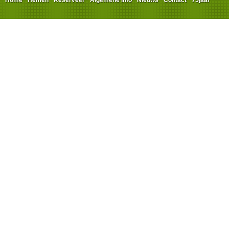
Home
Hemen
Reserveer
Algemene info
Nieuws
Contact
75jaar