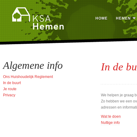
HOME
HEMEN
Algemene info
In de bu
Ons Huishoudelijk Reglement
In de buurt
Je route
Privacy
We helpen je graag b
Zo hebben we een over
adressen en informati
Wat te doen
Nuttige info